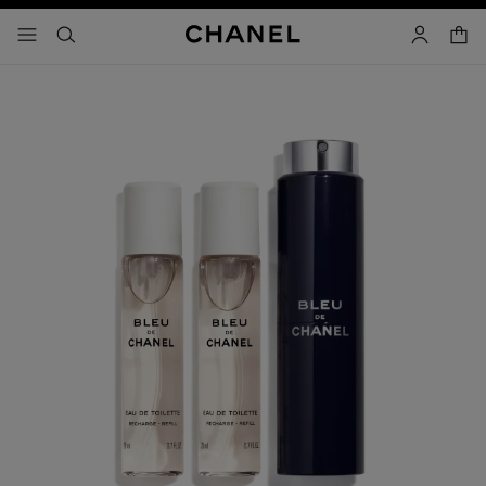
activar contraste alto
carrito
- navegación principal
buscar
cuenta