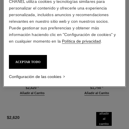
CHANEL utiliza cookies y tecnologías similares para
personalizar el contenido y ofrecerle una experiencia
personalizada, incluidos anuncios y recomendaciones
relevantes en nuestro sitio web y con nuestros socios.
Puede gestionar sus preferencias y obtener más
información haciendo clic en "Configuración de cookies" y
en cualquier momento en la
Política de privacidad
.
ACEPTAR TODO
bleu de chanel
bleu de chanel
Fragancia para el Cuidado del
Loción para Después del
Configuración de las cookies
Cabello
Afeitado
Ref. 107980
Ref. 107070
$2,420
*
$1,750
*
Añadir al Carrito
Añadir al Carrito
añadir
$2,620
al
carrito