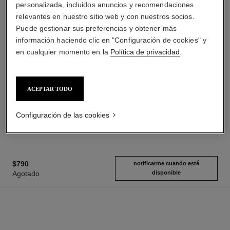
personalizada, incluidos anuncios y recomendaciones
relevantes en nuestro sitio web y con nuestros socios.
Puede gestionar sus preferencias y obtener más
información haciendo clic en "Configuración de cookies" y
en cualquier momento en la
Política de privacidad
.
n°5
sublimage la crème texture
universelle
Crema para el Cuerpo
ACEPTAR TODO
Ref. 105728
Crema Excepcional: Regenera
$2,340
*
Y Alisa
Añadir al Carrito
Ref. 147550
Configuración de las cookies
$10,450
*
Añadir al Carrito
$790
notificarme cuando esté
Agotado
disponible