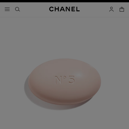
activar contraste alto
carrito
- navegación principal
buscar
cuenta