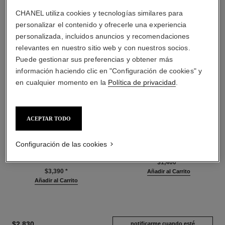
CHANEL utiliza cookies y tecnologías similares para
personalizar el contenido y ofrecerle una experiencia
personalizada, incluidos anuncios y recomendaciones
relevantes en nuestro sitio web y con nuestros socios.
Puede gestionar sus preferencias y obtener más
información haciendo clic en "Configuración de cookies" y
en cualquier momento en la
Política de privacidad
.
ACEPTAR TODO
n°5 l'eau
n°5
Configuración de las cookies
Twist and Spray Frasco
El Gel de Baño
Recargable – Eau de Toilette
Ref. 105765
$1,460
*
Ref. 105500
$3,390
*
Añadir al Carrito
Añadir al Carrito
$2,830
notificarme cuando esté