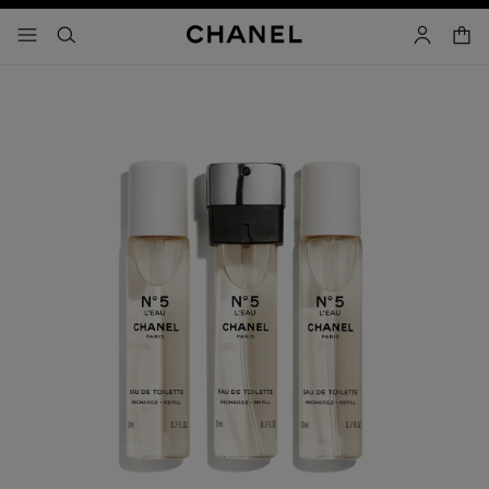
activar contraste alto
carrito
- navegación principal
buscar
cuenta