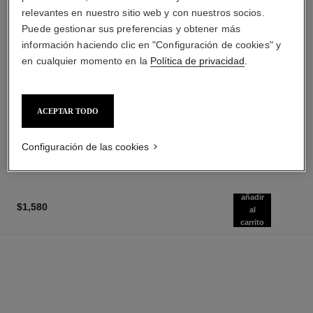
relevantes en nuestro sitio web y con nuestros socios.
Puede gestionar sus preferencias y obtener más
información haciendo clic en "Configuración de cookies" y
en cualquier momento en la
Política de privacidad
.
paris - biarritz
sublimage la crème texture
universelle
Les Eaux de Chanel – Leche
para el Cuerpo
Crema Excepcional: Regenera
ACEPTAR TODO
Ref. 102910
Y Alisa
$1,580
*
Ref. 147550
$10,450
*
Añadir al Carrito
Configuración de las cookies
Añadir al Carrito
añadir
$1,580
al
carrito