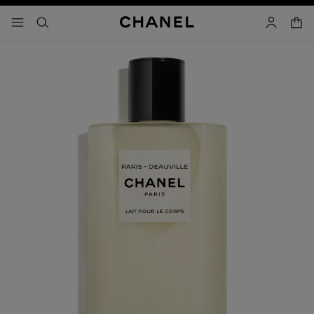
activar contraste alto
carrito
- navegación principal
buscar
cuenta