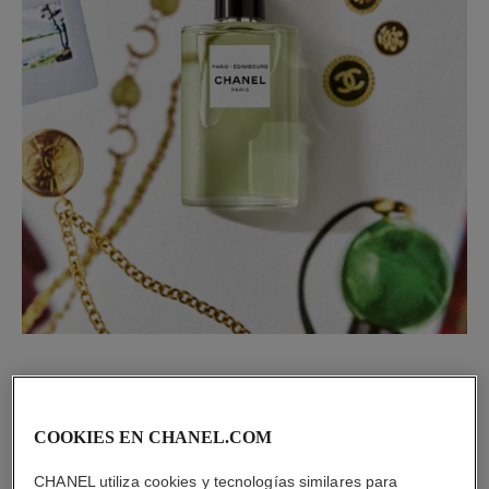
COOKIES EN CHANEL.COM
PARIS-RIVIERA
Una fragancia solar que reúne lo acidulado de la naranja de
CHANEL utiliza cookies y tecnologías similares para