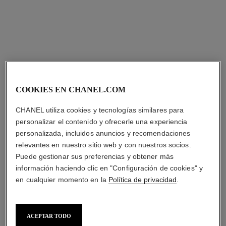
allure homme
Emulsión para Después del
Afeitado
COOKIES EN CHANEL.COM
Ref. 121250
$1,750
*
CHANEL utiliza cookies y tecnologías similares para
Añadir al Carrito
personalizar el contenido y ofrecerle una experiencia
personalizada, incluidos anuncios y recomendaciones
relevantes en nuestro sitio web y con nuestros socios.
Puede gestionar sus preferencias y obtener más
información haciendo clic en "Configuración de cookies" y
en cualquier momento en la
Política de privacidad
.
*Precio de venta sugerido en MXN.
Más información
↩
ACEPTAR TODO