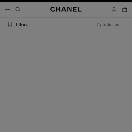
activar contraste alto
carrito
- navegación principal
buscar
cuenta
7 productos
filtros
allure homme édition blanche
allure homme
Eau de Parfum Vaporizador
Eau de Toilette Vaporizador
Ref. 127460
Ref. 121460
a partir de
a partir de
$3,650
*
$3,000
*