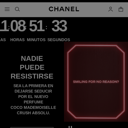
activar contraste alto
carrito
- navegación principal
buscar
cuenta
11
08
51
33
:
:
:
Countdown
ÍAS
HORAS
MINUTOS
SEGUNDOS
NADIE
PUEDE
RESISTIRSE
COCO MADEMOISELLE CRUSH A
SEA LA PRIMERA EN
DEJARSE SEDUCIR
POR EL NUEVO
PERFUME
COCO MADEMOISELLE
CRUSH ABSOLU.