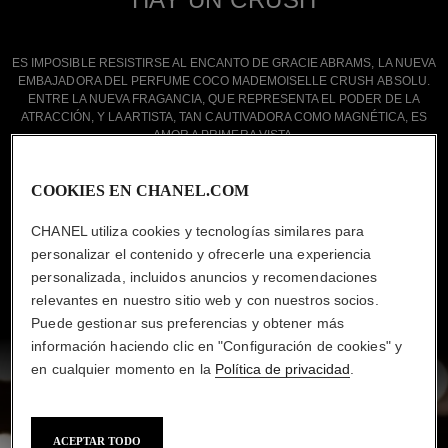
ES IMPOSIBLE RESISTIRSE AL ENCANTO DE GRACIE ABRAMS, LA NUEVA
EMBAJADORA DEL PERFUME COCO MADEMOISELLE CRUSH ABSOLU.
ENTRE LA NUEVA FRAGANCIA, QUE REPRESENTA EL PODER DE LA
ATRACCIÓN, Y LA ARTISTA, TAN CAUTIVADORA COMO MAGNÉTICA, ES
AMOR A PRIMERA VISTA.
COOKIES EN CHANEL.COM
CHANEL utiliza cookies y tecnologías similares para
personalizar el contenido y ofrecerle una experiencia
MÁS INFORMACIÓN
personalizada, incluidos anuncios y recomendaciones
relevantes en nuestro sitio web y con nuestros socios.
Puede gestionar sus preferencias y obtener más
información haciendo clic en "Configuración de cookies" y
en cualquier momento en la
Política de privacidad
.
ACEPTAR TODO