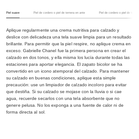
Piel suave
Piel de cordero o piel de ternera en ante
Piel de cordero o piel de terne
Piel suave
Aplique regularmente una crema nutritiva para calzado y
deslice con delicadeza una tela suave limpia para un resultado
brillante. Para permitir que la piel respire, no aplique crema en
exceso. Gabrielle Chanel fue la primera persona en crear el
calzado en dos tonos, y ella misma los lucía durante todas las
estaciones para aportar elegancia. El zapato bicolor se ha
convertido en un icono atemporal del calzado. Para mantener
su calzado en buenas condiciones, aplique esta simple
precaución: use un limpiador de calzado incoloro para evitar
que destiña. Si su calzado se mojase con la lluvia o si cae
agua, recuerde secarlos con una tela absorbente que no
genere pelusa. No los exponga a una fuente de calor ni de
forma directa al sol.
Back to Piel suave