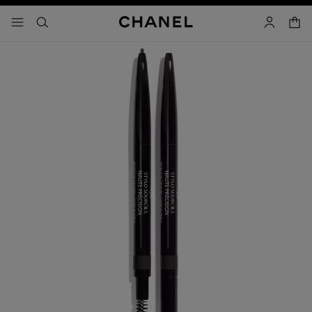
activar contraste alto
carrito
- navegación principal
buscar
cuenta