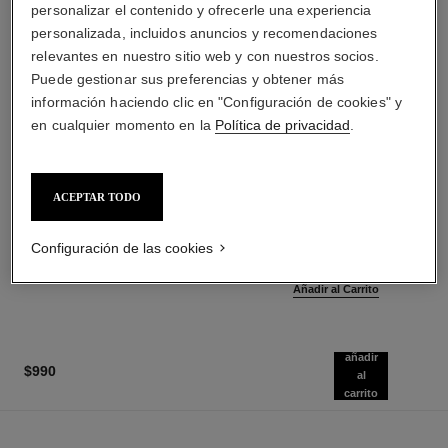
personalizar el contenido y ofrecerle una experiencia
personalizada, incluidos anuncios y recomendaciones
relevantes en nuestro sitio web y con nuestros socios.
Puede gestionar sus preferencias y obtener más
información haciendo clic en "Configuración de cookies" y
en cualquier momento en la
Política de privacidad
.
le gel sourcils
le rouge duo ultra tenue
ACEPTAR TODO
Gel Fijador de Larga Duración
Dúo para Labios de Larga
Ref. 182350
Duración
2 tonos disponibles
Ref. 175174
Configuración de las cookies
23 tonos disponibles
$900
*
$1,100
*
Añadir al Carrito
Añadir al Carrito
añadir
$990
al
carrito