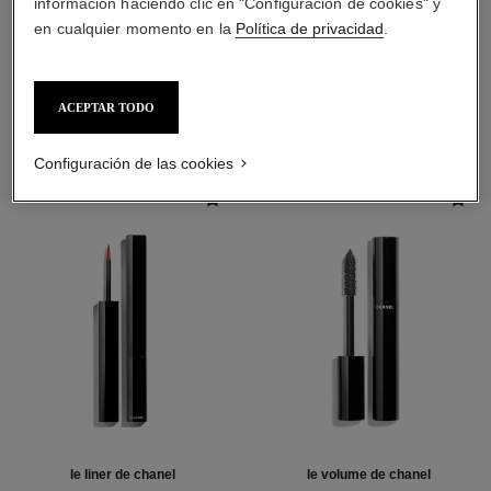
información haciendo clic en "Configuración de cookies" y
en cualquier momento en la
Política de privacidad
.
LA COMBINACIÓN PERFECTA
ACEPTAR TODO
Configuración de las cookies
le liner de chanel
le volume de chanel