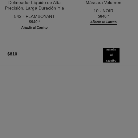
Delineador Líquido de Alta
Máscara Volumen
Precisión, Larga Duración Y a
Ref. 191410
10 - NOIR
Ref. 187542
Prueba de Agua
542 - FLAMBOYANT
$840
*
$940
*
Añadir al Carrito
Añadir al Carrito
añadir
$810
al
carrito