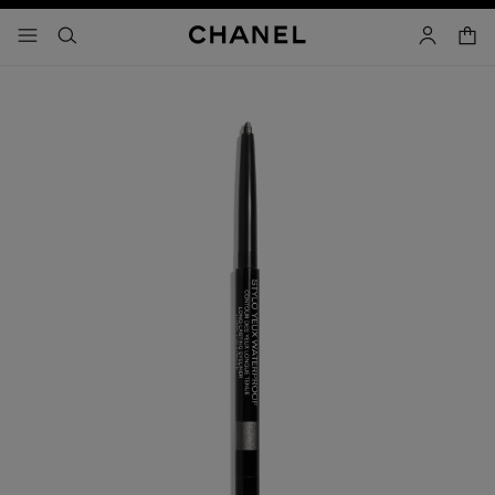
activar contraste alto
carrito
- navegación principal
buscar
cuenta