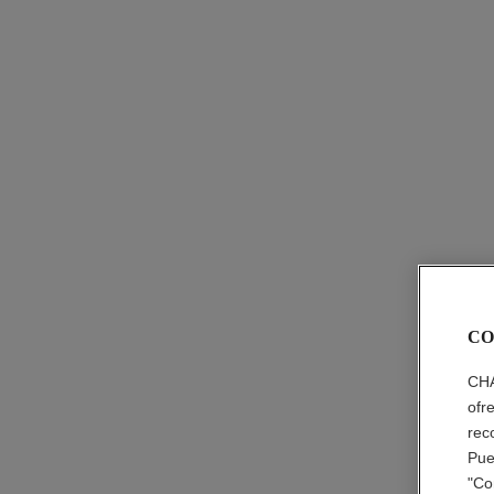
CO
CHA
ofr
rec
Pue
"Co