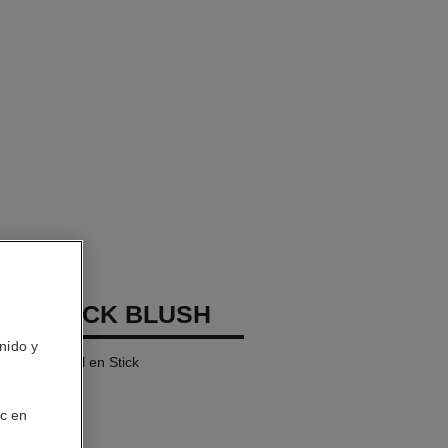
GES STICK BLUSH
nido y
dable Natural en Stick
ic en