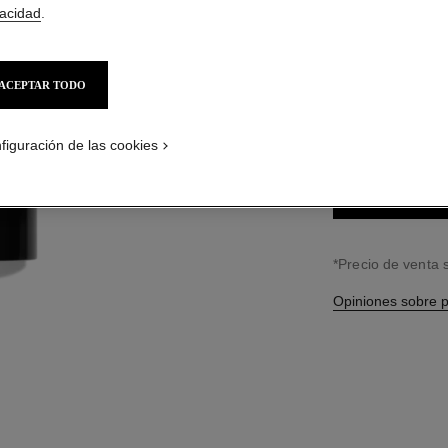
$1,150
*
vacidad
.
4 TONOS DISPONIB
ACEPTAR TODO
RESET
figuración de las cookies
↩
*Precio de venta
Opiniones sobre 