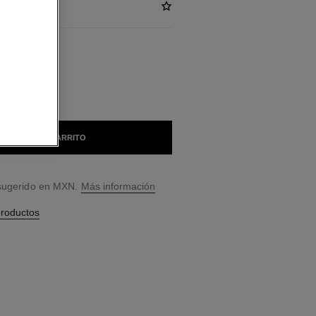
LES
AÑADIR AL CARRITO
 sugerido en MXN.
Más información
productos