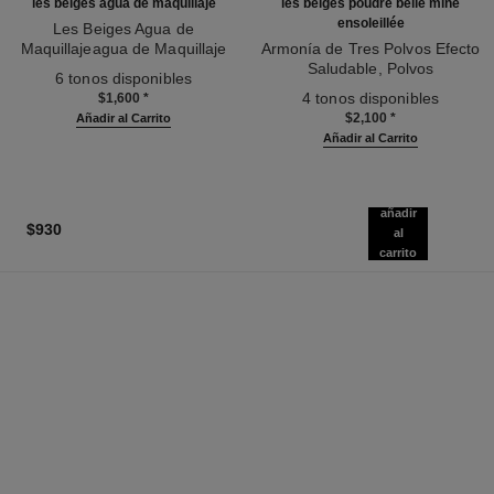
les beiges agua de maquillaje
les beiges poudre belle mine
ensoleillée
Les Beiges Agua de
Maquillajeagua de Maquillaje
Armonía de Tres Polvos Efecto
Ref. 158810
Fresca con Microburbujas de
Saludable, Polvos
6 tonos disponibles
Pigmentos. Efecto Piel Natural.
Ref. 186362
Bronceadores, Rubor e
4 tonos disponibles
$1,600
*
Efecto Saludable Natural Y
Iluminador. Rostro, Cuello Y
$2,100
*
Añadir al Carrito
Luminoso.
Escote. Formato Maxi.
Añadir al Carrito
añadir
$930
al
carrito