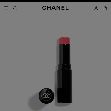
activar contraste alto
carrito
- navegación principal
buscar
cuenta