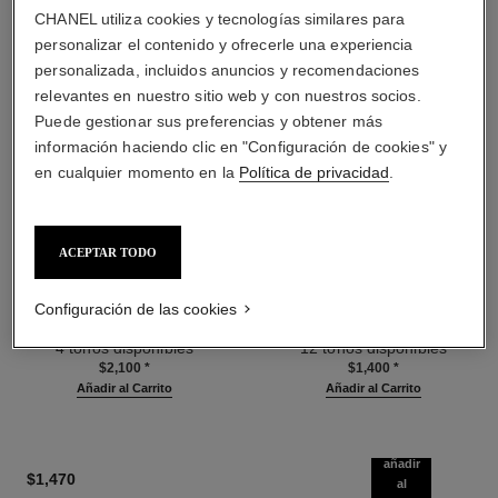
CHANEL utiliza cookies y tecnologías similares para
personalizar el contenido y ofrecerle una experiencia
personalizada, incluidos anuncios y recomendaciones
relevantes en nuestro sitio web y con nuestros socios.
Puede gestionar sus preferencias y obtener más
información haciendo clic en "Configuración de cookies" y
en cualquier momento en la
Política de privacidad
.
les beiges poudre belle mine
les beiges poudre belle mine
ACEPTAR TODO
ensoleillée
naturelle
Armonía de Tres Polvos Efecto
Polvos Ligeros, Imperceptibles
Configuración de las cookies
Saludable, Polvos
Y Modulables
Ref. 186362
Bronceadores, Rubor e
Ref. 185872
4 tonos disponibles
12 tonos disponibles
Iluminador. Rostro, Cuello Y
$2,100
*
$1,400
*
Escote. Formato Maxi.
Añadir al Carrito
Añadir al Carrito
añadir
$1,470
al