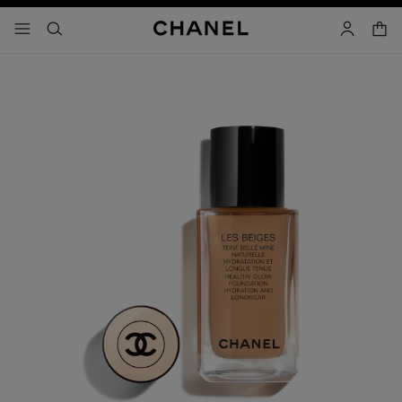
activar contraste alto
carrito
- navegación principal
buscar
cuenta