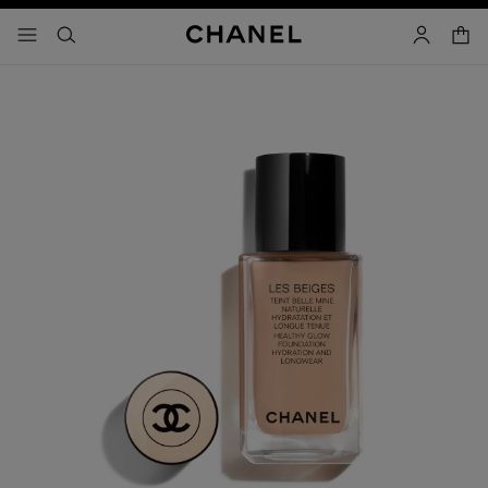
activar contraste alto
carrito
- navegación principal
buscar
cuenta