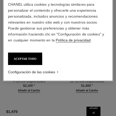
CHANEL utiliza cookies y tecnologías similares para
personalizar el contenido y ofrecerle una experiencia
personalizada, incluidos anuncios y recomendaciones
relevantes en nuestro sitio web y con nuestros socios.
Puede gestionar sus preferencias y obtener más
información haciendo clic en "Configuración de cookies" y
en cualquier momento en la
Política de privacidad
.
les beiges poudre belle mine
les beiges poudre belle mine
ACEPTAR TODO
ensoleillée
naturelle
Armonía de Tres Polvos Efecto
Polvos Ligeros, Imperceptibles
Configuración de las cookies
Saludable, Polvos
Y Modulables
Ref. 186362
Bronceadores, Rubor e
Ref. 185872
4 tonos disponibles
12 tonos disponibles
Iluminador. Rostro, Cuello Y
$2,100
*
$1,400
*
Escote. Formato Maxi.
Añadir al Carrito
Añadir al Carrito
añadir
$1,470
al