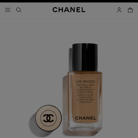
activar contraste alto
carrito
- navegación principal
buscar
cuenta