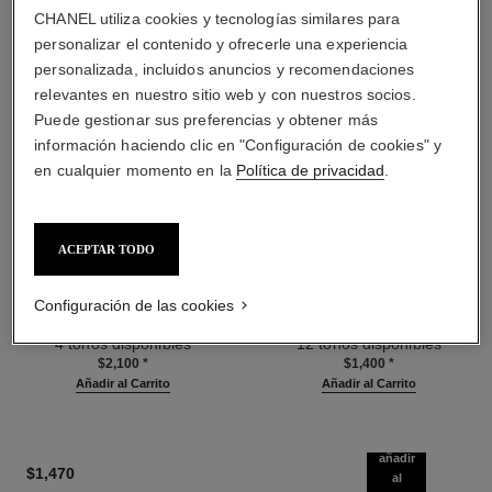
CHANEL utiliza cookies y tecnologías similares para
personalizar el contenido y ofrecerle una experiencia
personalizada, incluidos anuncios y recomendaciones
relevantes en nuestro sitio web y con nuestros socios.
Puede gestionar sus preferencias y obtener más
información haciendo clic en "Configuración de cookies" y
en cualquier momento en la
Política de privacidad
.
les beiges poudre belle mine
les beiges poudre belle mine
ACEPTAR TODO
ensoleillée
naturelle
Armonía de Tres Polvos Efecto
Polvos Ligeros, Imperceptibles
Configuración de las cookies
Saludable, Polvos
Y Modulables
Ref. 186362
Bronceadores, Rubor e
Ref. 185872
4 tonos disponibles
12 tonos disponibles
Iluminador. Rostro, Cuello Y
$2,100
*
$1,400
*
Escote. Formato Maxi.
Añadir al Carrito
Añadir al Carrito
añadir
$1,470
al