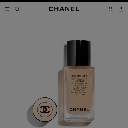
activar contraste alto
carrito
- navegación principal
buscar
cuenta