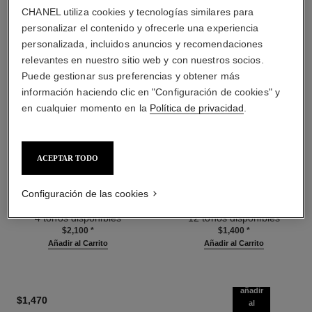
CHANEL utiliza cookies y tecnologías similares para
personalizar el contenido y ofrecerle una experiencia
personalizada, incluidos anuncios y recomendaciones
relevantes en nuestro sitio web y con nuestros socios.
Puede gestionar sus preferencias y obtener más
información haciendo clic en "Configuración de cookies" y
en cualquier momento en la
Política de privacidad
.
les beiges poudre belle mine
les beiges poudre belle mine
ACEPTAR TODO
ensoleillée
naturelle
Armonía de Tres Polvos Efecto
Polvos Ligeros, Imperceptibles
Configuración de las cookies
Saludable, Polvos
Y Modulables
Ref. 186362
Bronceadores, Rubor e
Ref. 185872
4 tonos disponibles
12 tonos disponibles
Iluminador. Rostro, Cuello Y
$2,100
*
$1,400
*
Escote. Formato Maxi.
Añadir al Carrito
Añadir al Carrito
añadir
$1,470
al