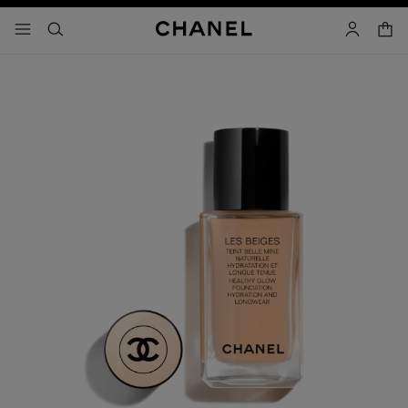
activar contraste alto
carrito
- navegación principal
buscar
cuenta