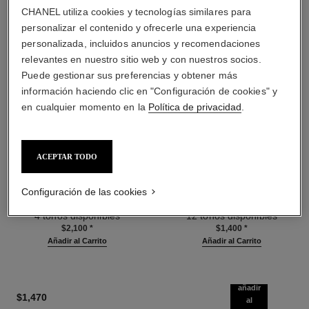
CHANEL utiliza cookies y tecnologías similares para
personalizar el contenido y ofrecerle una experiencia
personalizada, incluidos anuncios y recomendaciones
relevantes en nuestro sitio web y con nuestros socios.
Puede gestionar sus preferencias y obtener más
información haciendo clic en "Configuración de cookies" y
en cualquier momento en la
Política de privacidad
.
les beiges poudre belle mine
les beiges poudre belle mine
ACEPTAR TODO
ensoleillée
naturelle
Armonía de Tres Polvos Efecto
Polvos Ligeros, Imperceptibles
Configuración de las cookies
Saludable, Polvos
Y Modulables
Ref. 186362
Bronceadores, Rubor e
Ref. 185872
4 tonos disponibles
12 tonos disponibles
Iluminador. Rostro, Cuello Y
$2,100
*
$1,400
*
Escote. Formato Maxi.
Añadir al Carrito
Añadir al Carrito
añadir
$1,470
al