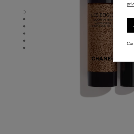
pri
LES BEIGES TOUCHE DE TEINT - Vista por defecto
LES BEIGES TOUCHE DE TEINT - Vista alternativa 3
LES BEIGES TOUCHE DE TEINT - Vista alternativa 1
LES BEIGES TOUCHE DE TEINT - Vista de la textura bási
LES BEIGES TOUCHE DE TEINT - product.packShot.AP
Con
LES BEIGES TOUCHE DE TEINT - product.packShot.AP