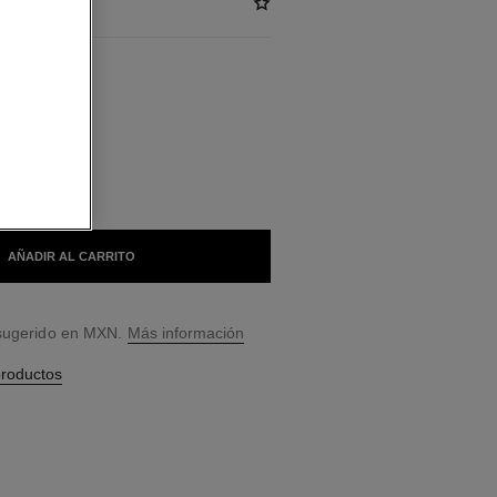
BLES
TONO
AÑADIR AL CARRITO
 sugerido en MXN.
Más información
productos