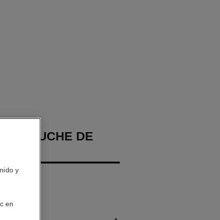
GES TOUCHE DE
nido y
 – Hidratar.
ic en