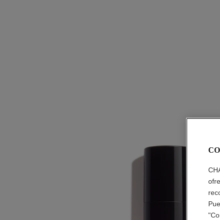
CO
CHA
ofr
rec
Pue
"Co