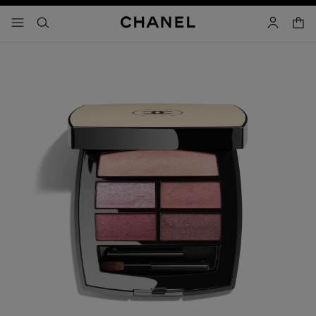
activar contraste alto
carrito
- navegación principal
buscar
cuenta