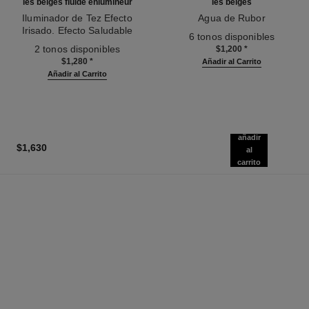
les beiges fluide enlumineur
les beiges
Iluminador de Tez Efecto
Agua de Rubor
Irisado. Efecto Saludable
Ref. 184930
6 tonos disponibles
Ref. 186330
Natural Luminoso. para Rostro
2 tonos disponibles
$1,200
*
Y Cuerpo
$1,280
*
Añadir al Carrito
Añadir al Carrito
añadir
$1,630
al
carrito