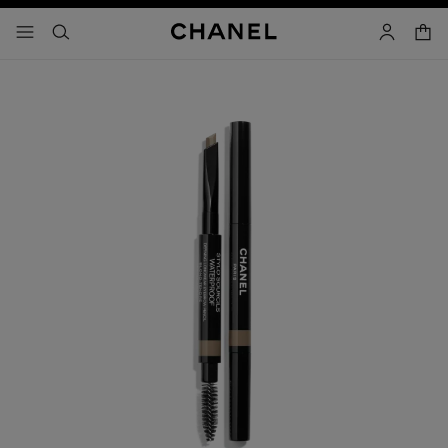
activar contraste alto
carrito
- navegación principal
buscar
cuenta