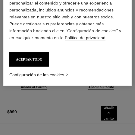
personalizar el contenido y ofrecerle una experiencia
personalizada, incluidos anuncios y recomendaciones
relevantes en nuestro sitio web y con nuestros socios.
Puede gestionar sus preferencias y obtener más
información haciendo clic en "Configuración de cookies" y
en cualquier momento en la
Política de privacidad
.
le rouge duo ultra tenue
crayon sourcils
ACEPTAR TODO
Dúo para Labios de Larga
Lápiz para Estructurar las
Duración
Cejas
Ref. 175174
Ref. 183015
Configuración de las cookies
23 tonos disponibles
4 tonos disponibles
$1,100
*
$810
*
Añadir al Carrito
Añadir al Carrito
añadir
$990
al
carrito