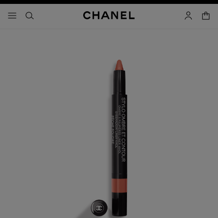
activar contraste alto
carrito
- navegación principal
buscar
cuenta