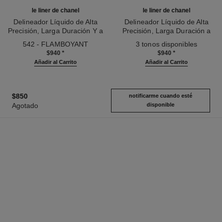
le liner de chanel
le liner de chanel
Delineador Líquido de Alta
Delineador Líquido de Alta
Precisión, Larga Duración Y a
Precisión, Larga Duración a
Ref. 187542
Prueba de Agua
Ref. 187546
Prueba de Manchas
542 - FLAMBOYANT
3 tonos disponibles
$940
*
$940
*
Añadir al Carrito
Añadir al Carrito
$850
notificarme cuando esté
Agotado
disponible