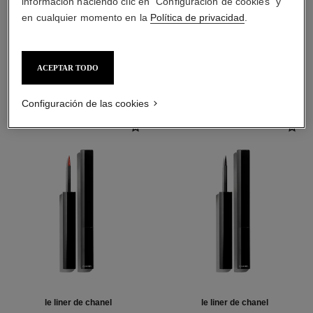
información haciendo clic en "Configuración de cookies" y
en cualquier momento en la
Política de privacidad
.
LA COMBINACIÓN PERFECTA
ACEPTAR TODO
Configuración de las cookies
le liner de chanel
le liner de chanel