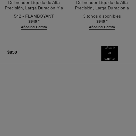
Delineador Líquido de Alta
Delineador Líquido de Alta
Precisión, Larga Duración Y a
Precisión, Larga Duración a
Ref. 187542
Prueba de Agua
Ref. 187546
Prueba de Manchas
542 - FLAMBOYANT
3 tonos disponibles
$940
*
$940
*
Añadir al Carrito
Añadir al Carrito
añadir
$850
al
carrito