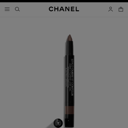
activar contraste alto
carrito
- navegación principal
buscar
cuenta