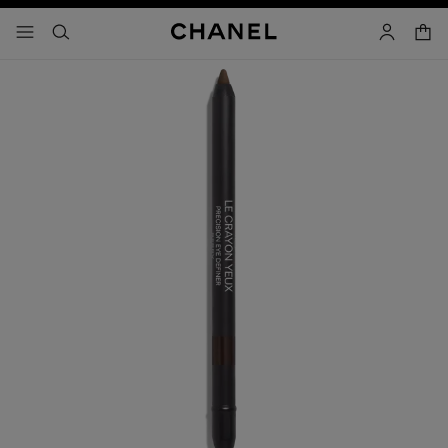
activar contraste alto
carrito
- navegación principal
buscar
cuenta