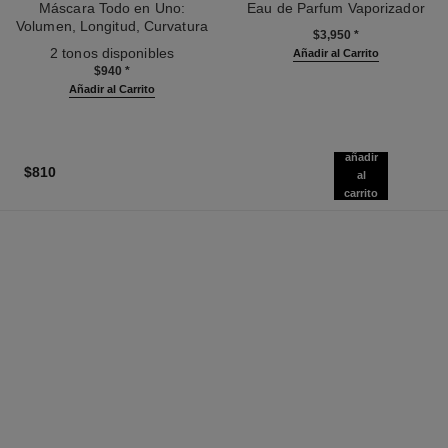
Máscara Todo en Uno:
Eau de Parfum Vaporizador
Volumen, Longitud, Curvatura
Ref. 120525
$3,950
*
Ref. 190010
Y Definición
2 tonos disponibles
Añadir al Carrito
$940
*
Añadir al Carrito
añadir
$810
al
carrito