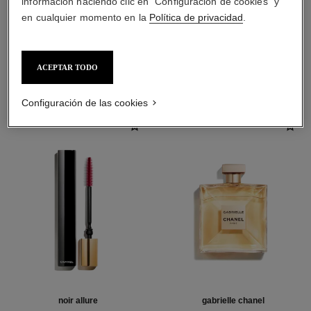
información haciendo clic en "Configuración de cookies" y
en cualquier momento en la
Política de privacidad
.
LA COMBINACIÓN PERFECTA
ACEPTAR TODO
Configuración de las cookies
noir allure
gabrielle chanel