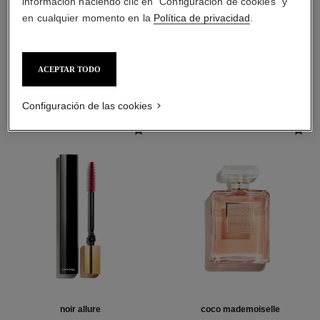
información haciendo clic en "Configuración de cookies" y
en cualquier momento en la
Política de privacidad
.
LA COMBINACIÓN PERFECTA
ACEPTAR TODO
Configuración de las cookies
noir allure
coco mademoiselle