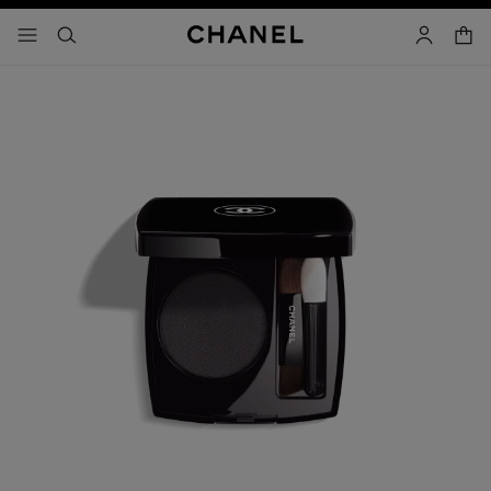
activar contraste alto
carrito
- navegación principal
buscar
cuenta