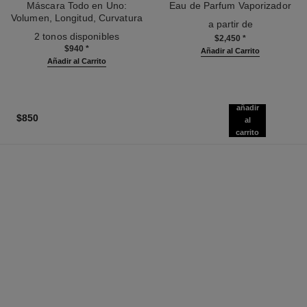
Máscara Todo en Uno:
Eau de Parfum Vaporizador
Volumen, Longitud, Curvatura
Ref. 116520
a partir de
Ref. 190010
Y Definición
2 tonos disponibles
$2,450
*
$940
*
Añadir al Carrito
Añadir al Carrito
añadir
$850
al
carrito