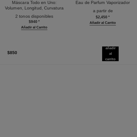
Máscara Todo en Uno:
Eau de Parfum Vaporizador
Volumen, Longitud, Curvatura
Ref. 116520
a partir de
Ref. 190010
Y Definición
2 tonos disponibles
$2,450
*
$940
*
Añadir al Carrito
Añadir al Carrito
añadir
$850
al
carrito