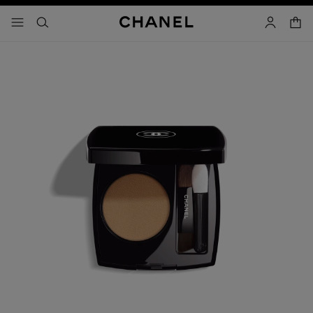
activar contraste alto
carrito
- navegación principal
buscar
cuenta