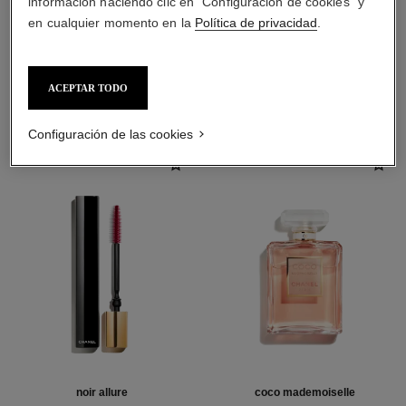
información haciendo clic en "Configuración de cookies" y
en cualquier momento en la
Política de privacidad
.
LA COMBINACIÓN PERFECTA
ACEPTAR TODO
Configuración de las cookies
noir allure
coco mademoiselle