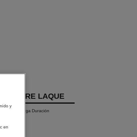
REMIÈRE LAQUE
nido y
íquida de Larga Duración
ic en