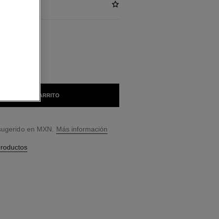
LES
S
AÑADIR AL CARRITO
 sugerido en MXN.
Más información
productos