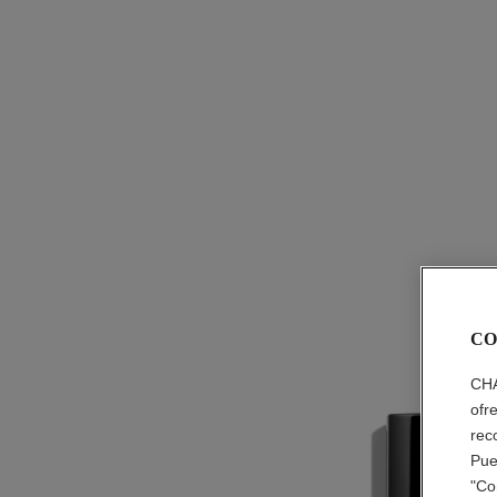
CO
CHA
ofr
rec
Pue
"Co