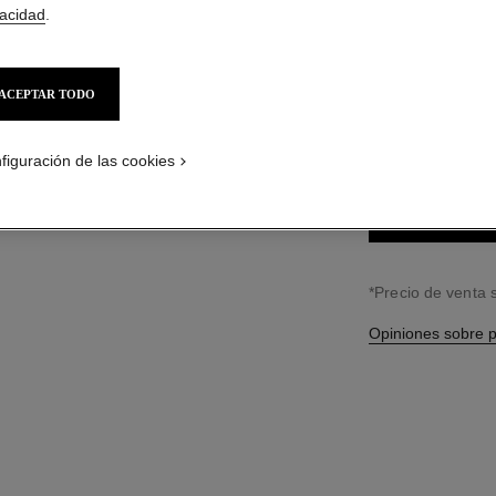
$850
*
vacidad
.
4 TONOS DISPONIB
ACEPTAR TODO
32 - VASTNES
figuración de las cookies
↩
*Precio de venta
Opiniones sobre 