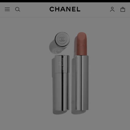
activar contraste alto
carrito
- navegación principal
buscar
cuenta