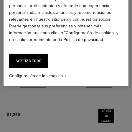
personalizar el contenido y ofrecerle una experiencia
personalizada, incluidos anuncios y recomendaciones
relevantes en nuestro sitio web y con nuestros socios.
Puede gestionar sus preferencias y obtener más
información haciendo clic en "Configuración de cookies" y
en cualquier momento en la
Política de privacidad
.
baume essentiel
la base matifiante
ACEPTAR TODO
Stick Iluminador Multiusos
Base de Perfección Matificante
Ref. 169060
- Hidratante
2 tonos disponibles
Configuración de las cookies
Ref. 144790
$1,050
*
$1,280
*
Añadir al Carrito
Añadir al Carrito
añadir
$1,260
al
carrito