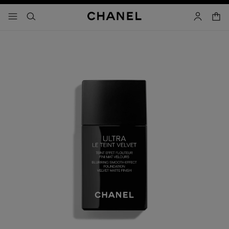
activar contraste alto
carrito
- navegación principal
buscar
cuenta