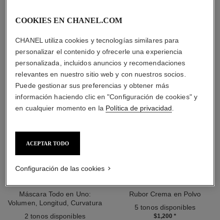
LA COMBINACIÓN PERFECTA
COOKIES EN CHANEL.COM
CHANEL utiliza cookies y tecnologías similares para
personalizar el contenido y ofrecerle una experiencia
personalizada, incluidos anuncios y recomendaciones
relevantes en nuestro sitio web y con nuestros socios.
Puede gestionar sus preferencias y obtener más
información haciendo clic en "Configuración de cookies" y
en cualquier momento en la
Política de privacidad
.
ACEPTAR TODO
Configuración de las cookies
noir allure
joues contraste intense
Máscara Todo en Uno:
Rubor Crema en Polvo
Volumen, Longitud, Curvatura
Ref. 168242
5 tonos disponibles
Ref. 190010
Y Definición
2 tonos disponibles
$1,200
*