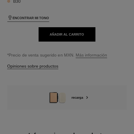
B30
ENCONTRAR MI TONO
AÑADIR AL CARRITO
↩
*Precio de venta sugerido en MXN.
Más información
Opiniones sobre productos
recarga