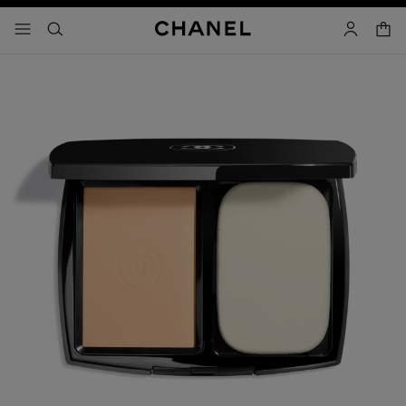
activar contraste alto
carrito
- navegación principal
buscar
cuenta