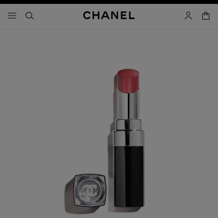
activar contraste alto
carrito
- navegación principal
buscar
cuenta