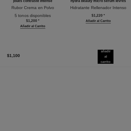
joues contraste intense
hydra beauty micro sérum lèvres
Rubor Crema en Polvo
Hidratante Rellenador Intenso
Ref. 168242
Ref. 133330
5 tonos disponibles
$1,220
*
$1,200
*
Añadir al Carrito
Añadir al Carrito
añadir
$1,100
al
carrito