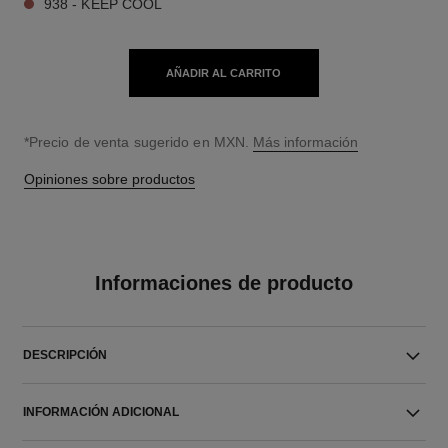
938 - KEEP COOL
AÑADIR AL CARRITO
↩
*Precio de venta sugerido en MXN.
Más información
Opiniones sobre productos
Informaciones de producto
DESCRIPCIÓN
INFORMACIÓN ADICIONAL