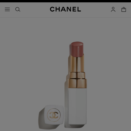
activar contraste alto
carrito
- navegación principal
buscar
cuenta