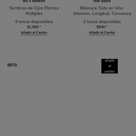
les 4 ombres
noir allure
Sombras de Ojos Efectos
Máscara Todo en Uno:
Múltiples
Volumen, Longitud, Curvatura
Ref. 164334
Ref. 190010
Y Definición
9 tonos disponibles
2 tonos disponibles
$1,500
*
$940
*
Añadir al Carrito
Añadir al Carrito
añadir
$970
al
carrito