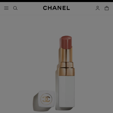
activar contraste alto
carrito
- navegación principal
buscar
cuenta