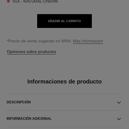
914 - NATURAL CHARM
AÑADIR AL CARRITO
↩
*Precio de venta sugerido en MXN.
Más información
Opiniones sobre productos
Informaciones de producto
DESCRIPCIÓN
INFORMACIÓN ADICIONAL