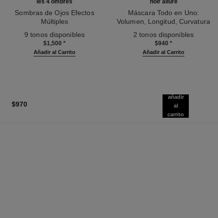
les 4 ombres
noir allure
Sombras de Ojos Efectos
Máscara Todo en Uno:
Múltiples
Volumen, Longitud, Curvatura
Ref. 164334
Ref. 190010
Y Definición
9 tonos disponibles
2 tonos disponibles
$1,500
*
$940
*
Añadir al Carrito
Añadir al Carrito
añadir
$970
al
carrito