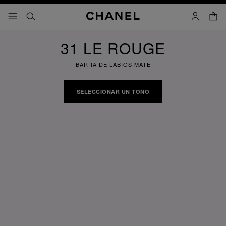
activar contraste alto
carrito
- navegación principal
buscar
cuenta
31 LE ROUGE
BARRA DE LABIOS MATE
SELECCIONAR UN TONO