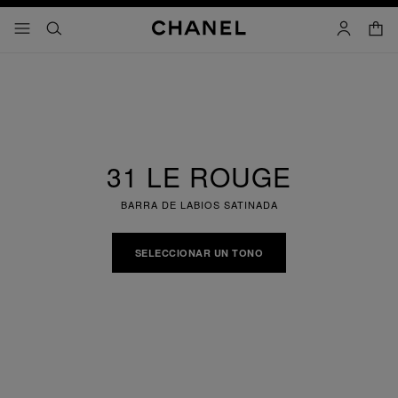
activar contraste alto
carrito
- navegación principal
buscar
cuenta
31 LE ROUGE
BARRA DE LABIOS SATINADA
SELECCIONAR UN TONO