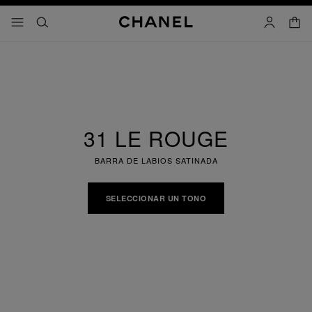
activar contraste alto
carrito
- navegación principal
buscar
cuenta
31 LE ROUGE
BARRA DE LABIOS SATINADA
SELECCIONAR UN TONO