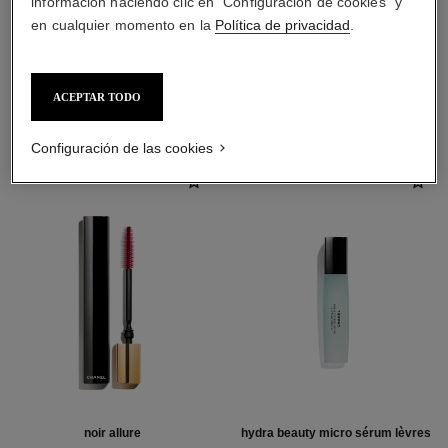
información haciendo clic en "Configuración de cookies" y
en cualquier momento en la
Política de privacidad
.
LA COMBINACIÓN PERFECTA
ACEPTAR TODO
Configuración de las cookies
noir allure
hydra beauty micro sérum lèvres