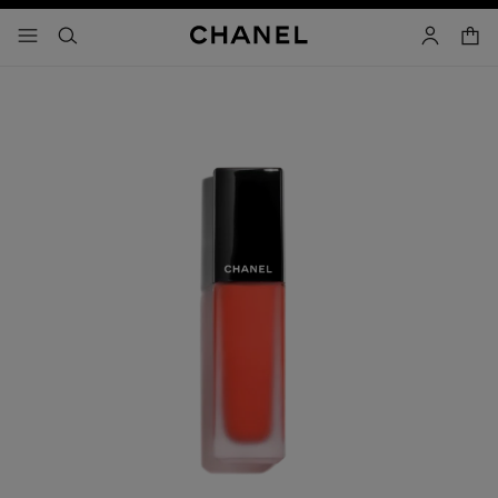
activar contraste alto
carrito
- navegación principal
buscar
cuenta