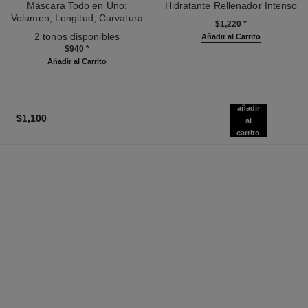
Máscara Todo en Uno:
Hidratante Rellenador Intenso
Volumen, Longitud, Curvatura
Ref. 133330
$1,220
*
Ref. 190010
Y Definición
2 tonos disponibles
Añadir al Carrito
$940
*
Añadir al Carrito
añadir
$1,100
al
carrito