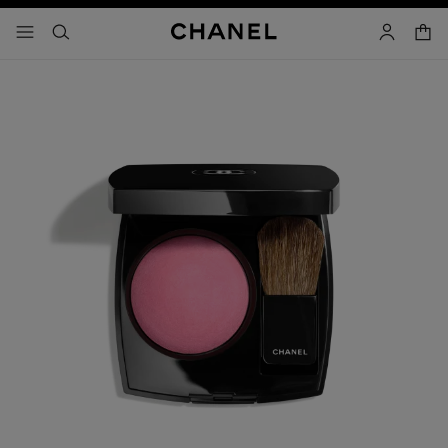
activar contraste alto
carrito
- navegación principal
buscar
cuenta