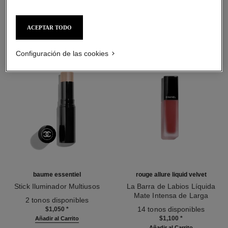
LA COMBINACIÓN PERFECTA
ACEPTAR TODO
Configuración de las cookies
baume essentiel
rouge allure liquid velvet
Stick Iluminador Multiusos
La Barra de Labios Líquida
Ref. 169060
Mate Intensa de Larga
2 tonos disponibles
Ref. 171226
Duración
14 tonos disponibles
$1,050
*
$1,100
*
Añadir al Carrito
Añadir al Carrito