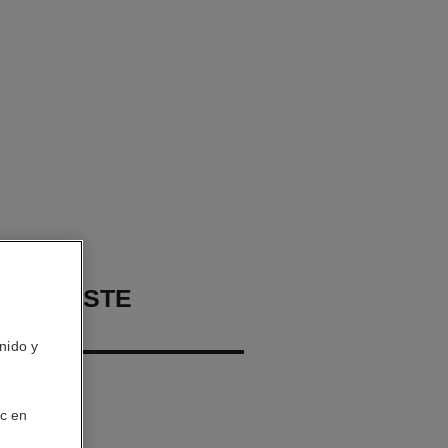
CONTRASTE
nido y
Polvo
ic en