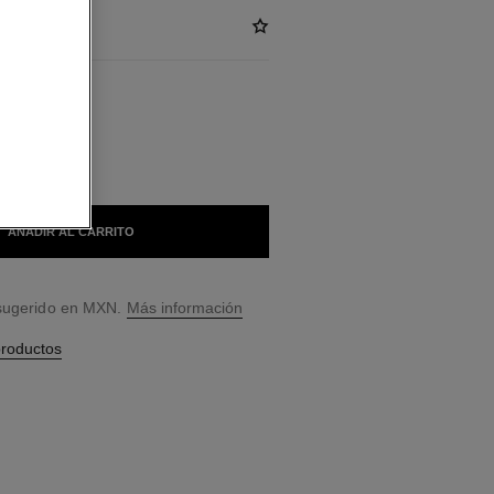
LES
T
AÑADIR AL CARRITO
 sugerido en MXN.
Más información
productos