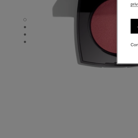
pri
JOUES CONTRASTE INTENSE - Vista por defecto
JOUES CONTRASTE INTENSE - Vista alternativa 1
JOUES CONTRASTE INTENSE - Vista de la textura básica
JOUES CONTRASTE INTENSE - product.packShot.APPL
Con