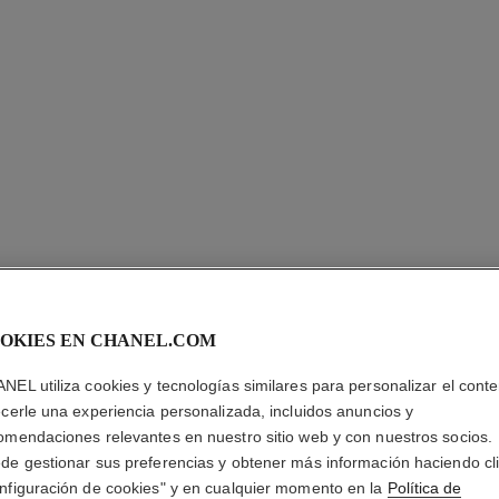
JOUES 
OKIES EN CHANEL.COM
INTENSE
NEL utiliza cookies y tecnologías similares para personalizar el conte
ecerle una experiencia personalizada, incluidos anuncios y
Rubor Crema en 
omendaciones relevantes en nuestro sitio web y con nuestros socios.
Más información
de gestionar sus preferencias y obtener más información haciendo cl
Ref. 168238
nfiguración de cookies" y en cualquier momento en la
Política de