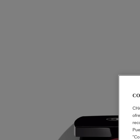
CO
CHA
ofr
rec
Pue
"Co