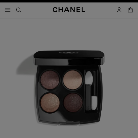
activar contraste alto
carrito
- navegación principal
buscar
cuenta