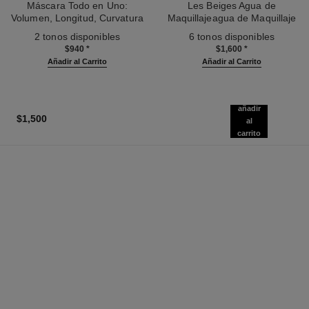
Máscara Todo en Uno:
Les Beiges Agua de
Volumen, Longitud, Curvatura
Maquillajeagua de Maquillaje
Ref. 190010
Y Definición
Ref. 158810
Fresca con Microburbujas de
2 tonos disponibles
6 tonos disponibles
Pigmentos. Efecto Piel Natural.
$940
*
$1,600
*
Efecto Saludable Natural Y
Añadir al Carrito
Añadir al Carrito
Luminoso.
añadir
$1,500
al
carrito