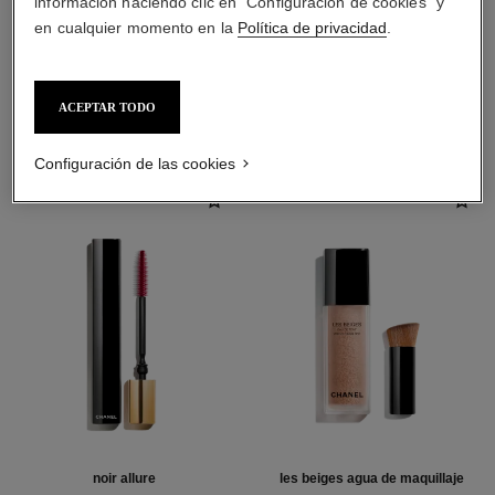
información haciendo clic en "Configuración de cookies" y
en cualquier momento en la
Política de privacidad
.
LA COMBINACIÓN PERFECTA
ACEPTAR TODO
Configuración de las cookies
noir allure
les beiges agua de maquillaje