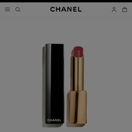
activar contraste alto
carrito
- navegación principal
buscar
cuenta