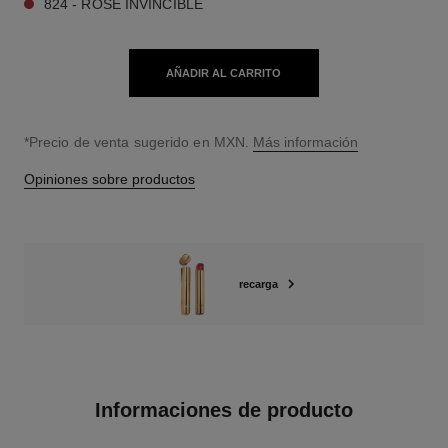
824 - ROSE INVINCIBLE
AÑADIR AL CARRITO
↩
*Precio de venta sugerido en MXN.
Más información
Opiniones sobre productos
recarga
Informaciones de producto