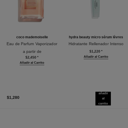
coco mademoiselle
hydra beauty micro sérum lèvres
Eau de Parfum Vaporizador
Hidratante Rellenador Intenso
Ref. 116520
Ref. 133330
a partir de
$1,220
*
Añadir al Carrito
$2,450
*
Añadir al Carrito
añadir
$1,280
al
carrito