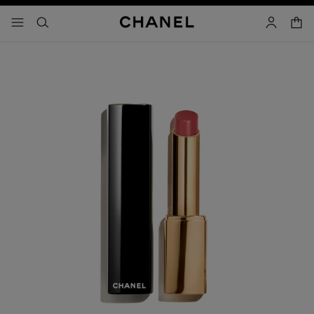
activar contraste alto
carrito
- navegación principal
buscar
cuenta