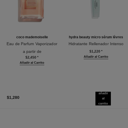
coco mademoiselle
hydra beauty micro sérum lèvres
Eau de Parfum Vaporizador
Hidratante Rellenador Intenso
Ref. 116520
Ref. 133330
a partir de
$1,220
*
Añadir al Carrito
$2,450
*
Añadir al Carrito
añadir
$1,280
al
carrito