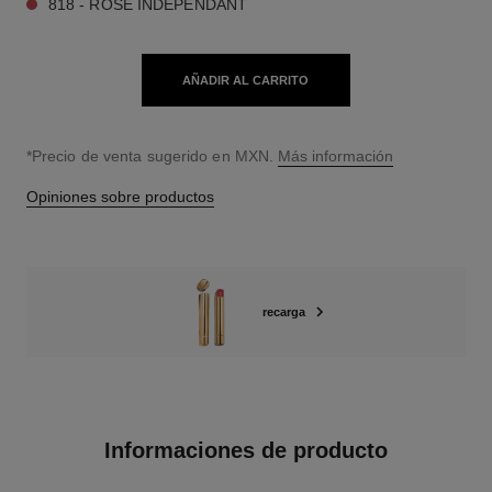
818 - ROSE INDÉPENDANT
AÑADIR AL CARRITO
↩
*Precio de venta sugerido en MXN.
Más información
Opiniones sobre productos
recarga
Informaciones de producto