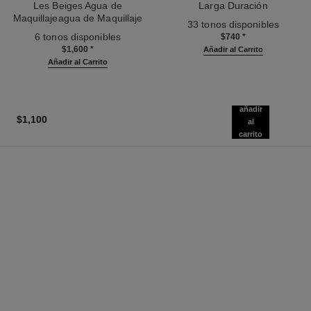
Les Beiges Agua de
Larga Duración
Maquillajeagua de Maquillaje
Ref. 179151
33 tonos disponibles
Ref. 158810
Fresca con Microburbujas de
6 tonos disponibles
$740
*
Pigmentos. Efecto Piel Natural.
$1,600
*
Añadir al Carrito
Efecto Saludable Natural Y
Añadir al Carrito
Luminoso.
añadir
$1,100
al
carrito