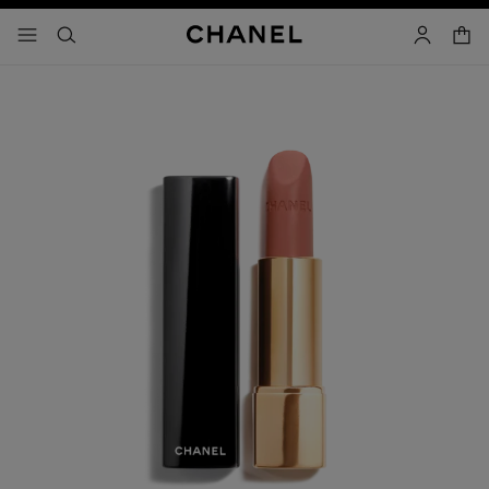
activar contraste alto
carrito
- navegación principal
buscar
cuenta