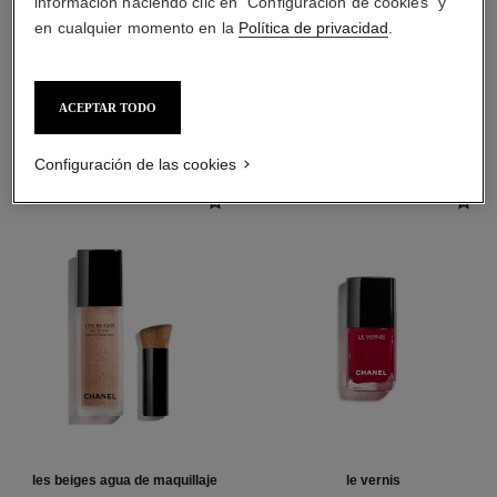
información haciendo clic en "Configuración de cookies" y
en cualquier momento en la
Política de privacidad
.
LA COMBINACIÓN PERFECTA
ACEPTAR TODO
Configuración de las cookies
les beiges agua de maquillaje
le vernis