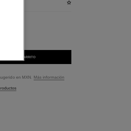
BLES
ISTE
AÑADIR AL CARRITO
 sugerido en MXN.
Más información
productos