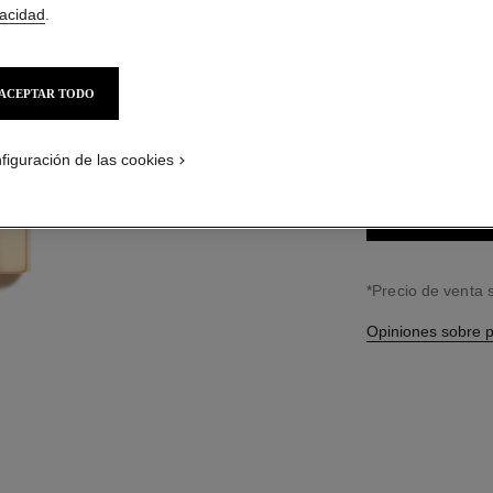
$1,100
*
vacidad
.
20 TONOS DISPONI
ACEPTAR TODO
71 - RUPTUR
figuración de las cookies
↩
*Precio de venta
Opiniones sobre 