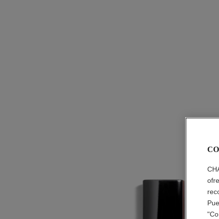
CO
CHA
ofr
rec
Pue
"Co