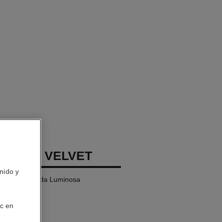
LLURE VELVET
nido y
os Aterciopelada Luminosa
ic en