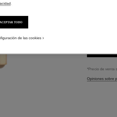
$1,100
*
vacidad
.
20 TONOS DISPONI
ACEPTAR TODO
56 - ROUGE 
figuración de las cookies
↩
*Precio de venta
Opiniones sobre 