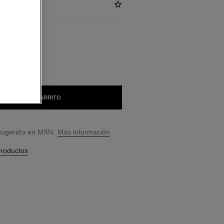
BLES
CHARNEL
AÑADIR AL CARRITO
 sugerido en MXN.
Más información
productos