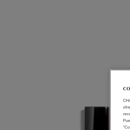
CO
CHA
ofr
rec
Pue
"Co