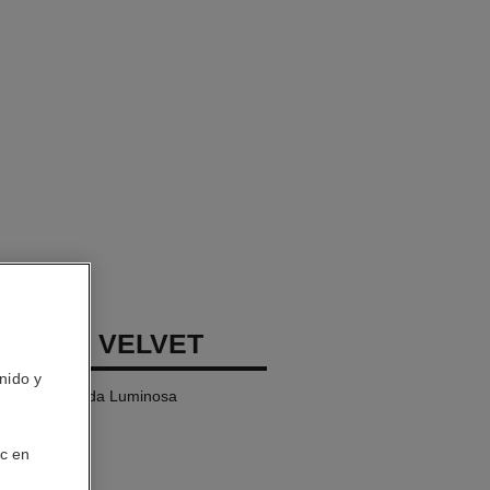
LLURE VELVET
nido y
os Aterciopelada Luminosa
ic en