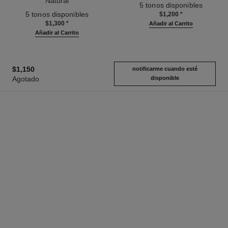
Natural
Ref. 168242
5 tonos disponibles
Ref. 132220
5 tonos disponibles
$1,200
*
$1,300
*
Añadir al Carrito
Añadir al Carrito
$1,150
notificarme cuando esté
Agotado
disponible