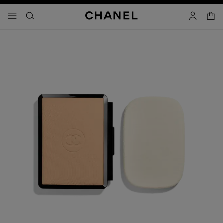
activar contraste alto
carrito
- navegación principal
buscar
cuenta