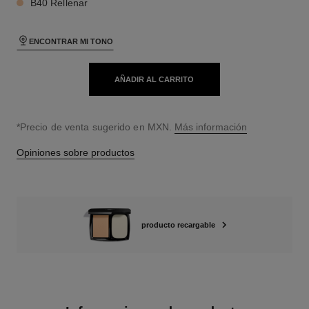
B40 Rellenar
ENCONTRAR MI TONO
AÑADIR AL CARRITO
↩
*Precio de venta sugerido en MXN.
Más información
Opiniones sobre productos
producto recargable