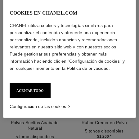
LA COMBINACIÓN PERFECTA
COOKIES EN CHANEL.COM
CHANEL utiliza cookies y tecnologías similares para
personalizar el contenido y ofrecerle una experiencia
personalizada, incluidos anuncios y recomendaciones
relevantes en nuestro sitio web y con nuestros socios.
Puede gestionar sus preferencias y obtener más
información haciendo clic en "Configuración de cookies" y
en cualquier momento en la
Política de privacidad
.
ACEPTAR TODO
Configuración de las cookies
poudre universelle libre
joues contraste intense
Polvos Sueltos Acabado
Rubor Crema en Polvo
Natural
Ref. 168242
5 tonos disponibles
Ref. 132220
5 tonos disponibles
$1,200
*