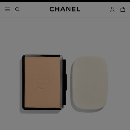
activar contraste alto
carrito
- navegación principal
buscar
cuenta