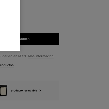
LES
TONO
AÑADIR AL CARRITO
 sugerido en MXN.
Más información
productos
producto recargable