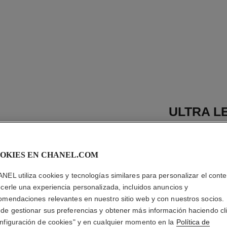
ULTRA L
Base de Maquilla
Ultraconfortable 
OKIES EN CHANEL.COM
Más información
Ref. 155718
NEL utiliza cookies y tecnologías similares para personalizar el conte
ecerle una experiencia personalizada, incluidos anuncios y
$1,150
*
omendaciones relevantes en nuestro sitio web y con nuestros socios.
de gestionar sus preferencias y obtener más información haciendo cl
nfiguración de cookies" y en cualquier momento en la
Política de