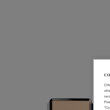
CO
CHA
ofr
rec
Pue
"Co