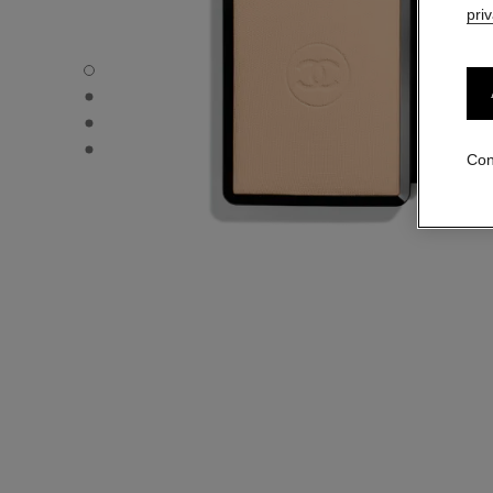
pri
ULTRA LE TEINT – RECARGA - Vista por defecto
ULTRA LE TEINT – RECARGA - Vista alternativa 1
ULTRA LE TEINT – RECARGA - Vista de la textura básica
ULTRA LE TEINT – RECARGA - product.packShot.APPLI
Con