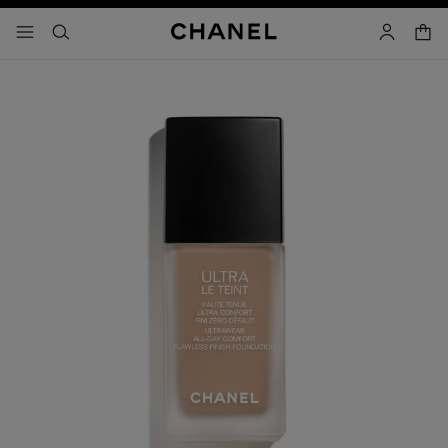
activar contraste alto
carrito
- navegación principal
buscar
cuenta