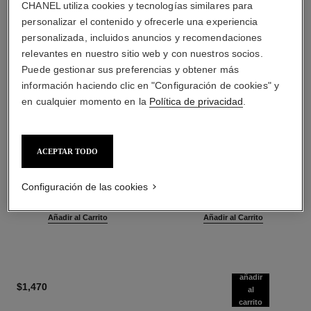
CHANEL utiliza cookies y tecnologías similares para
personalizar el contenido y ofrecerle una experiencia
personalizada, incluidos anuncios y recomendaciones
relevantes en nuestro sitio web y con nuestros socios.
Puede gestionar sus preferencias y obtener más
información haciendo clic en "Configuración de cookies" y
en cualquier momento en la
Política de privacidad
.
ACEPTAR TODO
baume essentiel
joues contraste intense
Stick Iluminador Multiusos
Rubor Crema en Polvo
Ref. 169060
Ref. 168242
Configuración de las cookies
2 tonos disponibles
5 tonos disponibles
$1,050
*
$1,200
*
Añadir al Carrito
Añadir al Carrito
añadir
$1,470
al
carrito