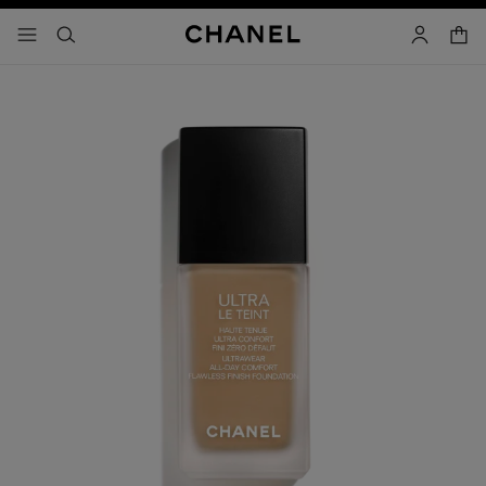
activar contraste alto
carrito
- navegación principal
buscar
cuenta