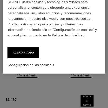
CHANEL utiliza cookies y tecnologías similares para
personalizar el contenido y ofrecerle una experiencia
personalizada, incluidos anuncios y recomendaciones
relevantes en nuestro sitio web y con nuestros socios.
Puede gestionar sus preferencias y obtener más
información haciendo clic en "Configuración de cookies" y
en cualquier momento en la
Política de privacidad
.
ACEPTAR TODO
baume essentiel
joues contraste intense
Stick Iluminador Multiusos
Rubor Crema en Polvo
Ref. 169060
Ref. 168242
Configuración de las cookies
2 tonos disponibles
5 tonos disponibles
$1,050
*
$1,200
*
Añadir al Carrito
Añadir al Carrito
añadir
$1,470
al
carrito