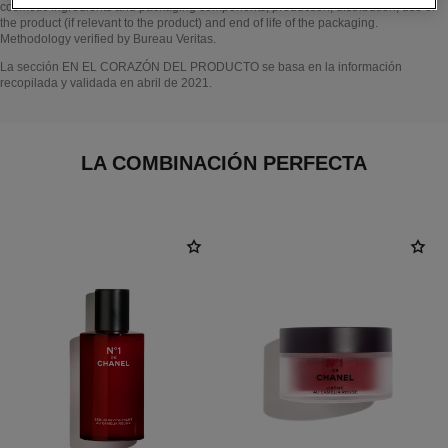
cosmetic ingredients and packaging components, production, distribution, use of
the product (if relevant to the product) and end of life of the packaging.
Methodology verified by Bureau Veritas.
Volver al título↩
La sección EN EL CORAZÓN DEL PRODUCTO se basa en la información
recopilada y validada en abril de 2021.
LA COMBINACIÓN PERFECTA