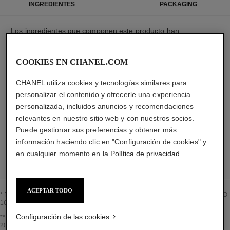
INGREDIENTES
PACKAGING
Los ingredientes que componen este producto han
sido cuidadosamente seleccionados.
COOKIES EN CHANEL.COM
LISTA DETALLADA DE INGREDIENTES
CHANEL utiliza cookies y tecnologías similares para
personalizar el contenido y ofrecerle una experiencia
personalizada, incluidos anuncios y recomendaciones
Los elementos que componen este envase han
sido cuidadosamente diseñados.
relevantes en nuestro sitio web y con nuestros socios.
Puede gestionar sus preferencias y obtener más
información haciendo clic en "Configuración de cookies" y
MÁS INFORMACIÓN
en cualquier momento en la
Política de privacidad
.
ACEPTAR TODO
* Proporción de ingredientes y derivados naturales calculada según la norma ISO
16128
Configuración de las cookies
Volver al título↩
** Estimation calculated in April 2021 using the method published by the IPCC in
2013 and in compliance with ISO 14067. Scope of analysis: manufacture of