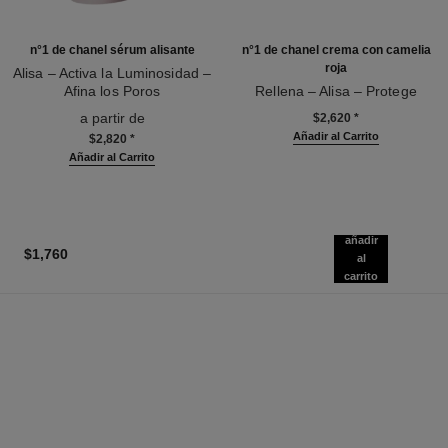
n°1 de chanel sérum alisante
n°1 de chanel crema con camelia
roja
Alisa – Activa la Luminosidad –
Afina los Poros
Rellena – Alisa – Protege
Ref. 140895
Ref. 140050
a partir de
$2,620
*
Añadir al Carrito
$2,820
*
Añadir al Carrito
añadir
$1,760
al
carrito