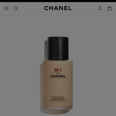
activar contraste alto
carrito
- navegación principal
buscar
cuenta